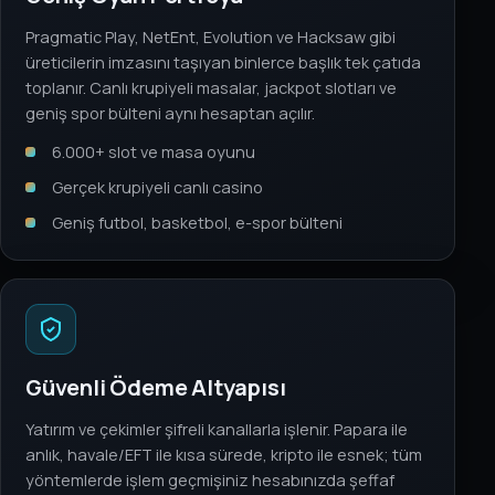
Pragmatic Play, NetEnt, Evolution ve Hacksaw gibi
üreticilerin imzasını taşıyan binlerce başlık tek çatıda
toplanır. Canlı krupiyeli masalar, jackpot slotları ve
geniş spor bülteni aynı hesaptan açılır.
6.000+ slot ve masa oyunu
Gerçek krupiyeli canlı casino
Geniş futbol, basketbol, e-spor bülteni
Güvenli Ödeme Altyapısı
Yatırım ve çekimler şifreli kanallarla işlenir. Papara ile
anlık, havale/EFT ile kısa sürede, kripto ile esnek; tüm
yöntemlerde işlem geçmişiniz hesabınızda şeffaf