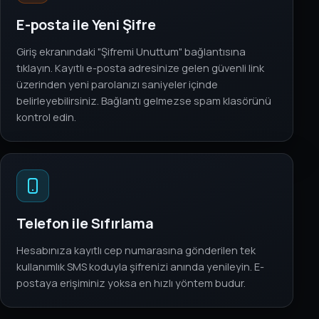
E-posta ile Yeni Şifre
Giriş ekranındaki "Şifremi Unuttum" bağlantısına
tıklayın. Kayıtlı e-posta adresinize gelen güvenli link
üzerinden yeni parolanızı saniyeler içinde
belirleyebilirsiniz. Bağlantı gelmezse spam klasörünü
kontrol edin.
Telefon ile Sıfırlama
Hesabınıza kayıtlı cep numarasına gönderilen tek
kullanımlık SMS koduyla şifrenizi anında yenileyin. E-
postaya erişiminiz yoksa en hızlı yöntem budur.