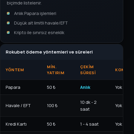
biçimde listelenir.
Anlık Papara işlemleri
Düşük alt limitli havale/EFT
Kripto ile sınırsız esneklik
Rokubet ödeme yöntemleri ve süreleri
MIN.
ÇEKIM
YÖNTEM
KOMISY
YATIRIM
SÜRESI
Papara
50 ₺
Anlık
Yok
10 dk - 2
Havale / EFT
100 ₺
Yok
saat
Kredi Kartı
50 ₺
1 - 4 saat
Yok