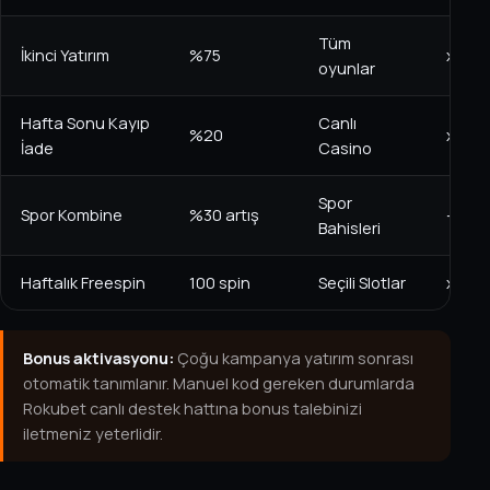
Tüm
İkinci Yatırım
%75
x20
oyunlar
Hafta Sonu Kayıp
Canlı
%20
x1
İade
Casino
Spor
Spor Kombine
%30 artış
—
Bahisleri
Haftalık Freespin
100 spin
Seçili Slotlar
x15
Bonus aktivasyonu:
Çoğu kampanya yatırım sonrası
otomatik tanımlanır. Manuel kod gereken durumlarda
Rokubet canlı destek hattına bonus talebinizi
iletmeniz yeterlidir.