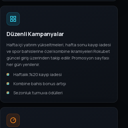
Düzenli Kampanyalar
Hafta içi yatırım yükseltmeleri, hafta sonu kayıp iadesi
ve spor bahislerine özel kombine ikramiyeleri Rokubet
güncel giriş üzerinden takip edilir. Promosyon sayfası
her gün yenilenir.
Haftalık %20 kayıp iadesi
Kombine bahis bonus artışı
Sezonluk turnuva ödülleri