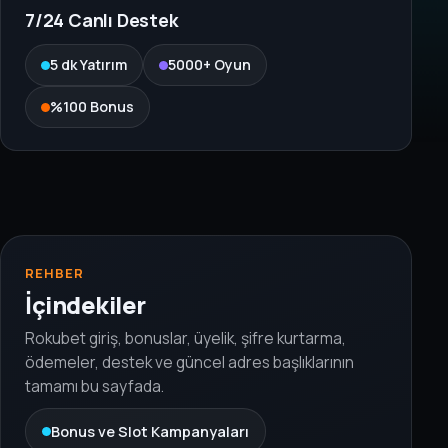
7/24 Canlı Destek
5 dk Yatırım
5000+ Oyun
%100 Bonus
REHBER
İçindekiler
Rokubet giriş, bonuslar, üyelik, şifre kurtarma,
ödemeler, destek ve güncel adres başlıklarının
tamamı bu sayfada.
Bonus ve Slot Kampanyaları