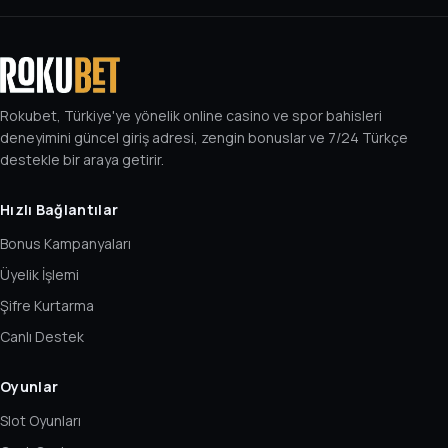
Rokubet, Türkiye'ye yönelik online casino ve spor bahisleri
deneyimini güncel giriş adresi, zengin bonuslar ve 7/24 Türkçe
destekle bir araya getirir.
Hızlı Bağlantılar
Bonus Kampanyaları
Üyelik İşlemi
Şifre Kurtarma
Canlı Destek
Oyunlar
Slot Oyunları