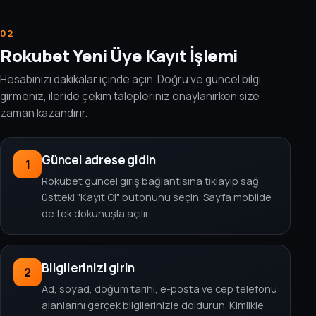
02
Rokubet Yeni Üye Kayıt İşlemi
Hesabınızı dakikalar içinde açın. Doğru ve güncel bilgi
girmeniz, ileride çekim talepleriniz onaylanırken size
zaman kazandırır.
Güncel adrese gidin
1
Rokubet güncel giriş bağlantısına tıklayıp sağ
üstteki "Kayıt Ol" butonunu seçin. Sayfa mobilde
de tek dokunuşla açılır.
Bilgilerinizi girin
2
Ad, soyad, doğum tarihi, e-posta ve cep telefonu
alanlarını gerçek bilgilerinizle doldurun. Kimlikle